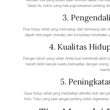
Selain itu, nutrisi yang baik juga berperan penting 
3. Pengendal
Pola hidup sehat yang mencakup diet seimbang dan ol
dapat mencegah obesitas dan komplikasi kesehatan ya
4. Kualitas Hidu
Dengan tubuh yang sehat, Anda bisa menikmati lebih ban
berarti lebih banyak waktu berkualitas dengan oran
menik
5. Peningkata
Gaya hidup sehat yang melibatkan aktivitas fisik dan p
tidur. Tidur yang baik sangat penting untuk regenerasi