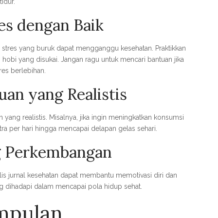
tidur.
res dengan Baik
an stres yang buruk dapat mengganggu kesehatan. Praktikkan
n hobi yang disukai. Jangan ragu untuk mencari bantuan jika
res berlebihan.
uan yang Realistis
 yang realistis. Misalnya, jika ingin meningkatkan konsumsi
stra per hari hingga mencapai delapan gelas sehari.
g Perkembangan
s jurnal kesehatan dapat membantu memotivasi diri dan
g dihadapi dalam mencapai pola hidup sehat.
mpulan