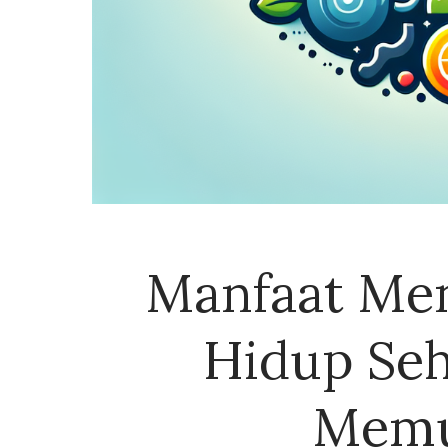
Manfaat Me
Hidup Seh
Memu