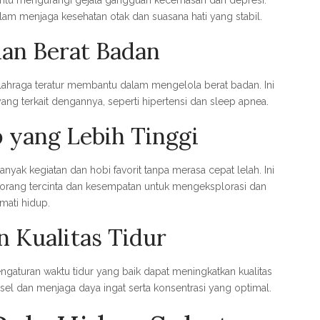
dalam menjaga kesehatan otak dan suasana hati yang stabil.
ian Berat Badan
ahraga teratur membantu dalam mengelola berat badan. Ini
ng terkait dengannya, seperti hipertensi dan sleep apnea.
p yang Lebih Tinggi
yak kegiatan dan hobi favorit tanpa merasa cepat lelah. Ini
g-orang tercinta dan kesempatan untuk mengeksplorasi dan
mati hidup.
n Kualitas Tidur
engaturan waktu tidur yang baik dapat meningkatkan kualitas
 sel dan menjaga daya ingat serta konsentrasi yang optimal.